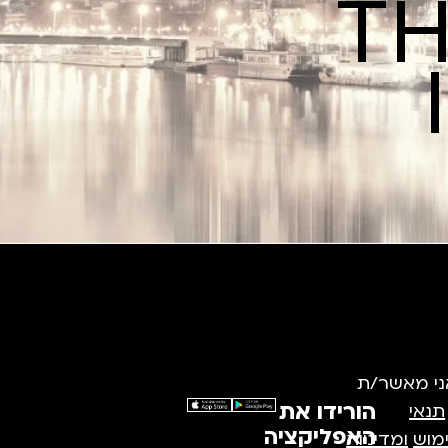
TH
ני מאשר/ת
הורידו את
תנאי
האפליקציה
מוש
ומדיניות