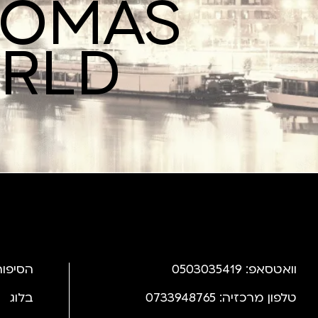
ROMAS
ORLD
וואטסאפ: 0503035419
הסיפור
טלפון מרכזיה: 0733948765
בלוג