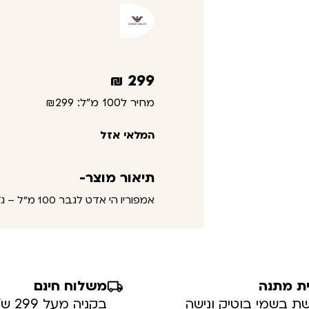
₪
299
מחיר ל100 מ"ל:
₪299
המלאי אזל
תיאור מוצר-
אמפוריו הי אדט לגבר 100 מ"ל – ג'ורג'יו ארמני
ת מתנה
משלוח חינם
ת בשמי בוטיק ונישה
בקניה מעל 299 ש”ח