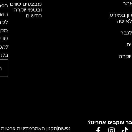
תר
מבצעים שווים
הפר
ובשמי יוקרה
האתר
יון במידע
חדשים
לאישה
לקבל
מקצו
לגבר
שווי
ם
להס
בלח
וקרה
ר עוקבים אחרינו?
נגישות
תקנון האתר
מדיניות פרטיות