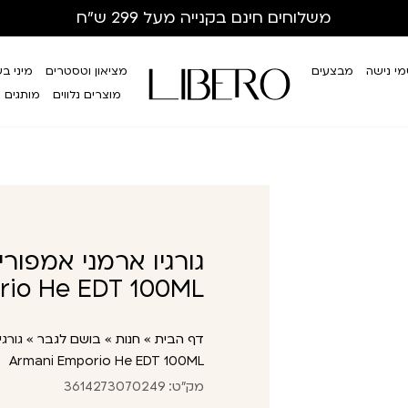
משלוחים חינם
בקנייה מעל 299 ש”ח
י נישה
מבצעים
מציאון וטסטרים
מיני ב
מוצרים נלווים
מותגים
rio He EDT 100ML
דף הבית
»
חנות
»
בושם לגבר
»
Armani Emporio He EDT 100ML
מק"ט: 3614273070249