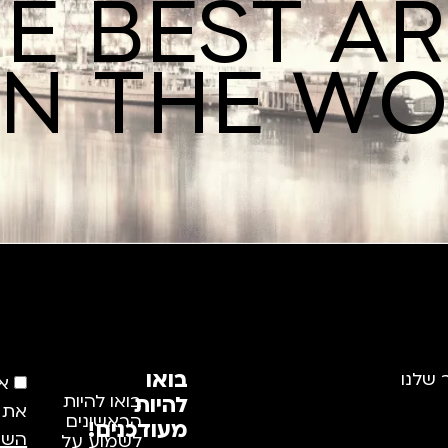
E BEST A
IN THE W
בואו
 שלנו
א
להיות
בואו להיות
את
הראשונים
מעודכנים!
השי
לשמוע על