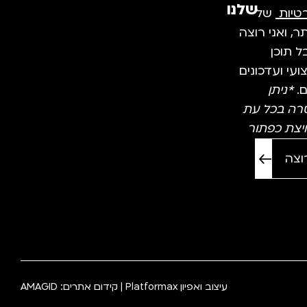
שלנו
טיות
של
, ואני רוצה
 תוכן
עי ועדכונים
ם.
*ניתן
רה בכל עת
יצת כפתור
עיצוב ואפיון
Platformax
| קידום אתרים:
AMAGID